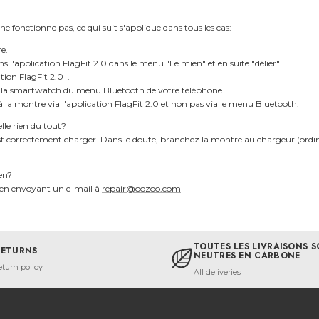
 fonctionne pas, ce qui suit s'applique dans tous les cas:
e.
s l'application FlagFit 2.0 dans le menu "Le mien" et en suite "délier"
ation FlagFit 2.0 .
la smartwatch du menu Bluetooth de votre téléphone.
la montre via l'application FlagFit 2.0 et non pas via le menu Bluetooth.
lle rien du tout?
est correctement charger. Dans le doute, branchez la montre au chargeur (ordina
ien?
r en envoyant un e-mail à
repair@oozoo.com
TOUTES LES LIVRAISONS 
RETURNS
NEUTRES EN CARBONE
eturn policy
All deliveries