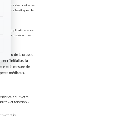
squ'il y a des obstacles
 de suivre les étapes de
 dans l'application sous
st bien ajustée et pas
iaque ou de la pression
et réinitialisez la
lle et la mesure de l
aspects médicaux.
rifier cela sur votre
ilité » et fonction «
ctivez et/ou