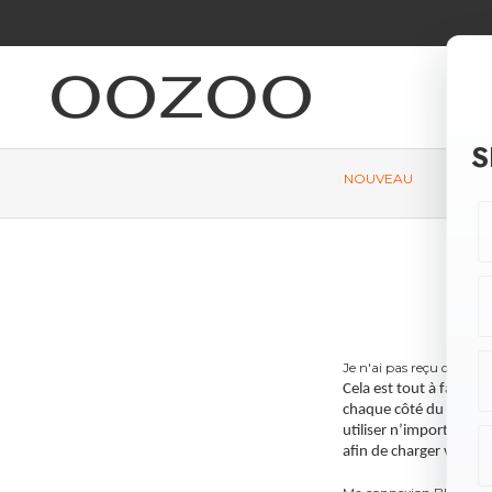
Passer
au
contenu
S
NOUVEAU
MON
FA
Je n'ai pas reçu de char
Cela est tout à fait no
chaque côté du boîtier
utiliser n’importe que
afin de charger votre 