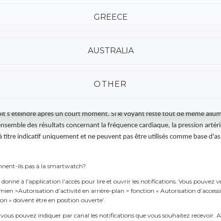
 a été perdue.
re la smartwatch et le téléphone couplé est de 10-15 mètres sans obstacles. Lor
GREECE
 distance maximale est réduite. Merci de désinstaller l'application Flagfit 2.0 et
nnecter ma montre OOZOO
afin de reconnecter votre montre.
e n'est pas correcte?
AUSTRALIA
fini votre taille et votre poids dans l'application FlagFit 2.0. Cela peut être fait
 informations personnels en haut de l'écran l'icon. Assurez-vous que la montre e
OTHER
 ou est allumé au dos de la montre,
est allumé, est ce normal?
e ou est allumé lorsque la montre est en mode de calcul de la fréquence card
doit s'éteindre après un court moment. Si le voyant reste tout de même allumé 
semble des résultats concernant la fréquence cardiaque, la pression artérie
à titre indicatif uniquement et ne peuvent pas être utilisés comme base d'
nnent-ils pas à la smartwatch?
 donné à l'application l'accès pour lire et ouvrir les notifications. Vous pouvez vé
ien >Autorisation d’activité en arrière-plan > fonction « Autorisation d’accessib
ion » doivent être en position ouverte’.
 vous pouvez indiquer par canal les notifications que vous souhaitez recevoir. A