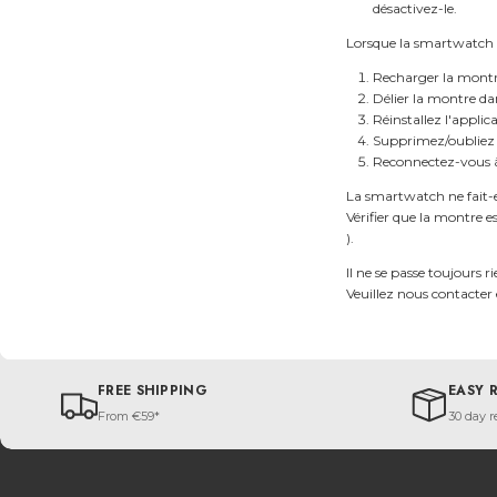
désactivez-le.
Lorsque la smartwatch ne
Recharger la montr
Délier la montre dan
Réinstallez l'applic
Supprimez/oubliez 
Reconnectez-vous à 
La smartwatch ne fait-e
Vérifier que la montre 
).
Il ne se passe toujours r
Veuillez nous contacte
FREE SHIPPING
EASY 
From €59*
30 day r