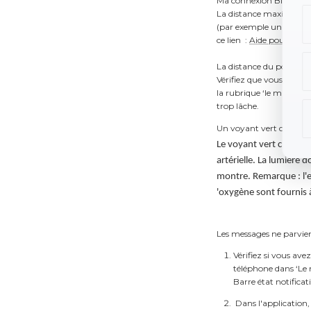
Ma connexion Bluetooth
La distance maximale ent
(par exemple un mur), la
ce lien :
Aide pour co
La distance du podomètr
Vérifiez que vous avez dé
la rubrique ‘le mien’ et
trop lâche.
Un voyant vert clignote
Le voyant vert clignot
artérielle. La lumière 
montre. Remarque : l'en
'oxygène sont fournis 
Les messages ne parvie
Vérifiez si vous avez
téléphone dans ‘Le m
Barre état notificat
Dans l'application,